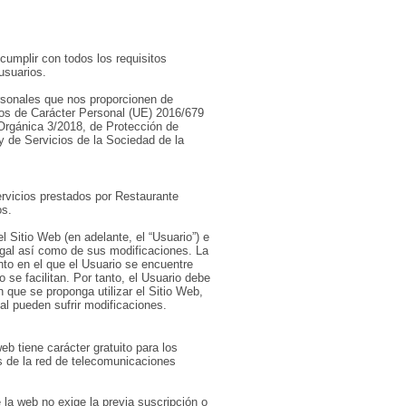
umplir con todos los requisitos
usuarios.
ersonales que nos proporcionen de
os de Carácter Personal (UE) 2016/679
 Orgánica 3/2018, de Protección de
y de Servicios de la Sociedad de la
servicios prestados por Restaurante
os.
el Sitio Web (en adelante, el “Usuario”) e
egal así como de sus modificaciones. La
nto en el que el Usuario se encuentre
 se facilitan. Por tanto, el Usuario debe
 que se proponga utilizar el Sitio Web,
al pueden sufrir modificaciones.
eb tiene carácter gratuito para los
és de la red de telecomunicaciones
e la web no exige la previa suscripción o