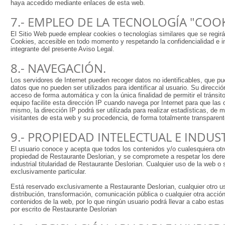
haya accedido mediante enlaces de esta web.
7.- EMPLEO DE LA TECNOLOGÍA "COOK
El Sitio Web puede emplear cookies o tecnologías similares que se regirán
Cookies, accesible en todo momento y respetando la confidencialidad e in
integrante del presente Aviso Legal.
8.- NAVEGACIÓN.
Los servidores de Internet pueden recoger datos no identificables, que pue
datos que no pueden ser utilizados para identificar al usuario. Su direcci
acceso de forma automática y con la única finalidad de permitir el tránsit
equipo facilite esta dirección IP cuando navega por Internet para que la
mismo, la dirección IP podrá ser utilizada para realizar estadísticas, de
visitantes de esta web y su procedencia, de forma totalmente transparen
9.- PROPIEDAD INTELECTUAL E INDUS
El usuario conoce y acepta que todos los contenidos y/o cualesquiera otr
propiedad de Restaurante Deslorian, y se compromete a respetar los dere
industrial titularidad de Restaurante Deslorian. Cualquier uso de la web o
exclusivamente particular.
Está reservado exclusivamente a Restaurante Deslorian, cualquier otro u
distribución, transformación, comunicación pública o cualquier otra acción 
contenidos de la web, por lo que ningún usuario podrá llevar a cabo estas 
por escrito de Restaurante Deslorian