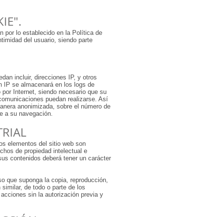
IE".
 por lo establecido en la Política de
timidad del usuario, siendo parte
dan incluir, direcciones IP, y otros
ón IP se almacenará en los logs de
o por Internet, siendo necesario que su
s comunicaciones puedan realizarse. Así
 manera anonimizada, sobre el número de
te a su navegación.
TRIAL
os elementos del sitio web son
chos de propiedad intelectual e
 sus contenidos deberá tener un carácter
so que suponga la copia, reproducción,
similar, de todo o parte de los
acciones sin la autorización previa y