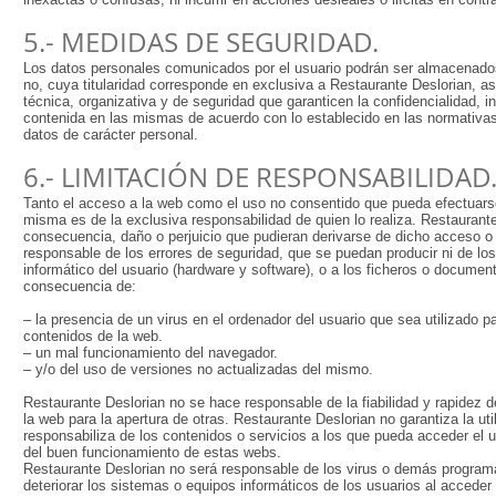
5.- MEDIDAS DE SEGURIDAD.
Los datos personales comunicados por el usuario podrán ser almacenad
no, cuya titularidad corresponde en exclusiva a Restaurante Deslorian, 
técnica, organizativa y de seguridad que garanticen la confidencialidad, i
contenida en las mismas de acuerdo con lo establecido en las normativas
datos de carácter personal.
6.- LIMITACIÓN DE RESPONSABILIDAD
Tanto el acceso a la web como el uso no consentido que pueda efectuarse
misma es de la exclusiva responsabilidad de quien lo realiza. Restaurant
consecuencia, daño o perjuicio que pudieran derivarse de dicho acceso o
responsable de los errores de seguridad, que se puedan producir ni de l
informático del usuario (hardware y software), o a los ficheros o docu
consecuencia de:
– la presencia de un virus en el ordenador del usuario que sea utilizado pa
contenidos de la web.
– un mal funcionamiento del navegador.
– y/o del uso de versiones no actualizadas del mismo.
Restaurante Deslorian no se hace responsable de la fiabilidad y rapidez d
la web para la apertura de otras. Restaurante Deslorian no garantiza la uti
responsabiliza de los contenidos o servicios a los que pueda acceder el 
del buen funcionamiento de estas webs.
Restaurante Deslorian no será responsable de los virus o demás program
deteriorar los sistemas o equipos informáticos de los usuarios al accede