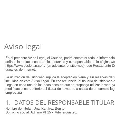
Aviso legal
En el presente Aviso Legal, el Usuario, podrá encontrar toda la informació
definen las relaciones entre los usuarios y el responsable de la página w
https://www.deslorian.com/
(en adelante, el sitio web), que Restaurante D
usuarios de Internet.
La utilización del sitio web implica la aceptación plena y sin reservas de
incluidas en este Aviso Legal. En consecuencia, el usuario del sitio web 
Legal en cada una de las ocasiones en que se proponga utilizar la web, ya 
modificaciones a criterio del titular de la web, o a causa de un cambio legi
empresarial.
1.- DATOS DEL RESPONSABLE TITULAR 
Nombre del titular: Unai Ramírez Benito
Domicilio social: Adriano VI 15 - Vitoria-Gasteiz