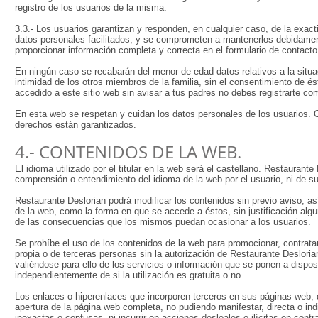
registro de los usuarios de la misma.
3.3.- Los usuarios garantizan y responden, en cualquier caso, de la exacti
datos personales facilitados, y se comprometen a mantenerlos debidamen
proporcionar información completa y correcta en el formulario de contacto
En ningún caso se recabarán del menor de edad datos relativos a la situa
intimidad de los otros miembros de la familia, sin el consentimiento de é
accedido a este sitio web sin avisar a tus padres no debes registrarte co
En esta web se respetan y cuidan los datos personales de los usuarios.
derechos están garantizados.
4.- CONTENIDOS DE LA WEB.
El idioma utilizado por el titular en la web será el castellano. Restaurant
comprensión o entendimiento del idioma de la web por el usuario, ni de 
Restaurante Deslorian podrá modificar los contenidos sin previo aviso, a
de la web, como la forma en que se accede a éstos, sin justificación alg
de las consecuencias que los mismos puedan ocasionar a los usuarios.
Se prohíbe el uso de los contenidos de la web para promocionar, contratar
propia o de terceras personas sin la autorización de Restaurante Deslorian
valiéndose para ello de los servicios o información que se ponen a dispos
independientemente de si la utilización es gratuita o no.
Los enlaces o hiperenlaces que incorporen terceros en sus páginas web, d
apertura de la página web completa, no pudiendo manifestar, directa o ind
inexactas o confusas, ni incurrir en acciones desleales o ilícitas en cont