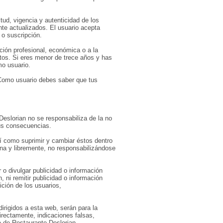
tud, vigencia y autenticidad de los
te actualizados. El usuario acepta
 o suscripción.
ción profesional, económica o a la
stos. Si eres menor de trece años y has
mo usuario.
 Como usuario debes saber que tus
e Deslorian no se responsabiliza de la no
sus consecuencias.
sí como suprimir y cambiar éstos dentro
una y libremente, no responsabilizándose
 o divulgar publicidad o información
, ni remitir publicidad o información
ición de los usuarios,
irigidos a esta web, serán para la
irectamente, indicaciones falsas,
ra de Restaurante Deslorian