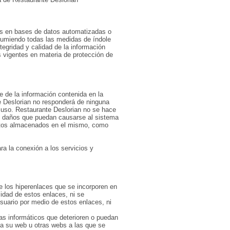
os en bases de datos automatizadas o
asumiendo todas las medidas de índole
ntegridad y calidad de la información
 vigentes en materia de protección de
.
 de la información contenida en la
e Deslorian no responderá de ninguna
 uso. Restaurante Deslorian no se hace
os daños que puedan causarse al sistema
mentos almacenados en el mismo, como
ra la conexión a los servicios y
e los hiperenlaces que se incorporen en
lidad de estos enlaces, ni se
usuario por medio de estos enlaces, ni
as informáticos que deterioren o puedan
r a su web u otras webs a las que se