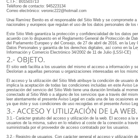
C.I.F.: B01503713
Teléfono de contacto: 945223134
Correo electrónico: veronic222@hotmail.com
Unai Ramírez Benito es el responsable del Sitio Web y se compromete a c
nacionales y europeos que regulan el uso de los datos personales de los 
Este Sitio Web garantiza la protección y confidencialidad de los datos p
acuerdo con lo dispuesto en el Reglamento General de Protección de Dat
del Parlamento Europeo y del Consejo, de 27 de abril de 2016, en la Ley
Datos Personales y garantía de los derechos digitales, así como en la Le
Información y Comercio Electrónico 34/2002 de 11 de Julio (LSSI-CE)
2.- OBJETO.
El sitio web facilita a los usuarios del mismo el acceso a información y 
Deslorian a aquellas personas u organizaciones interesadas en los mism
El acceso y la utilización del Sitio Web atribuye la condición de usuario d
implica la aceptación de todas las condiciones incluidas en este Aviso L
prestación del servicio del Sitio Web tiene una duración limitada al mome
conectado al Sitio Web o a alguno de los servicios que a través del mismo
leer atentamente el presente Aviso Legal en cada una de las ocasiones en
ya que éste y sus condiciones de uso recogidas en el presente Aviso Leg
3.- ACCESO Y UTILIZACIÓN DE LA WEB.
3.1.- Carácter gratuito del acceso y utilización de la web. El acceso a la w
usuarios de la misma, salvo en lo relativo al coste de la conexión a trav
suministrada por el proveedor de acceso contratado por los usuarios.
3.2.- Registro de usuarios. Con carácter general el acceso y utilización d